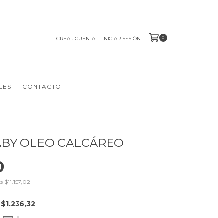
0
CREAR CUENTA
INICIAR SESIÓN
LES
CONTACTO
ABY OLEO CALCÁREO
0
os
$11.157,02
E
$1.236,32