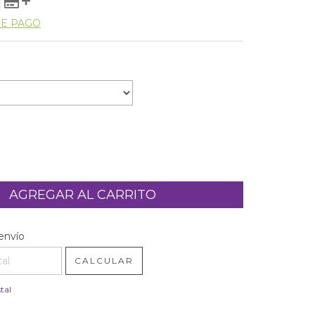
DE PAGO
l CP:
CAMBIAR CP
envío
CALCULAR
tal